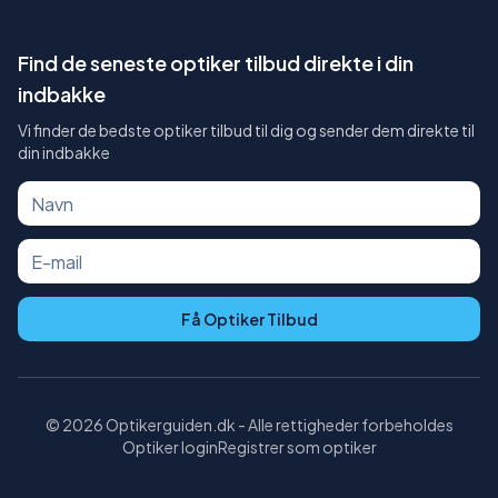
Find de seneste optiker tilbud direkte i din
indbakke
Vi finder de bedste optiker tilbud til dig og sender dem direkte til
din indbakke
Få Optiker Tilbud
©
2026
Optikerguiden.dk - Alle rettigheder forbeholdes
Optiker login
Registrer som optiker