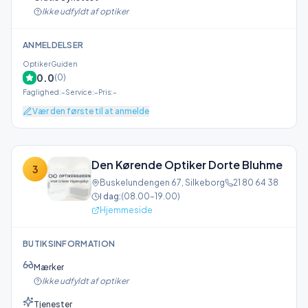
Ikke udfyldt af optiker
ANMELDELSER
OptikerGuiden
0.0
(
0
)
Faglighed
:
–
Service
:
–
Pris
:
–
Vær den første til at anmelde
Den Kørende Optiker Dorte Bluhme
3
Buskelundengen 67
,
Silkeborg
21 80 64 38
I dag:
(
08.00–19.00
)
Hjemmeside
BUTIKSINFORMATION
Mærker
Ikke udfyldt af optiker
Tjenester