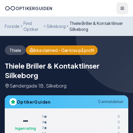
OPTIKERGUIDEN
Find
Thiele Briller & Kontaktlinser
Forside
Silkeborg
Optiker
Silkeborg
Thiele
Ikke claimed – Gør krav på profil
Thiele Briller & Kontaktlinser
Silkeborg
Søndergade 1B
,
Silkeborg
OptikerGuiden
0
anmeldelser
-
5
0
4
0
3
0
Ingen rating