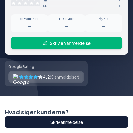
2
0
1
0
Faglighed
Service
Pris
-
-
-
Skriv en anmeldelse
Google Rating
4.2
(
5
anmeldelser)
Hvad siger kunderne?
Skriv anmeldelse