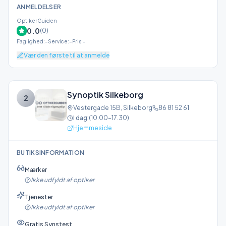
ANMELDELSER
OptikerGuiden
0.0
(
0
)
Faglighed
:
–
Service
:
–
Pris
:
–
Vær den første til at anmelde
Synoptik Silkeborg
2
Vestergade 15B
,
Silkeborg
86 81 52 61
I dag:
(
10.00–17.30
)
Hjemmeside
BUTIKSINFORMATION
Mærker
Ikke udfyldt af optiker
Tjenester
Ikke udfyldt af optiker
Gratis Synstest