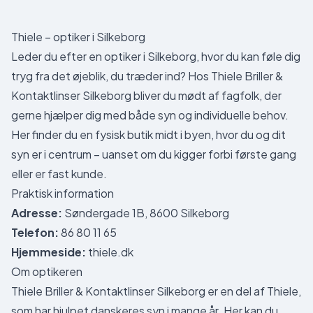
Thiele – optiker i Silkeborg
Leder du efter en optiker i Silkeborg, hvor du kan føle dig
tryg fra det øjeblik, du træder ind? Hos Thiele Briller &
Kontaktlinser Silkeborg bliver du mødt af fagfolk, der
gerne hjælper dig med både syn og individuelle behov.
Her finder du en fysisk butik midt i byen, hvor du og dit
syn er i centrum – uanset om du kigger forbi første gang
eller er fast kunde.
Praktisk information
Adresse:
Søndergade 1B, 8600 Silkeborg
Telefon:
86 80 11 65
Hjemmeside:
thiele.dk
Om optikeren
Thiele Briller & Kontaktlinser Silkeborg er en del af Thiele,
som har hjulpet danskeres syn i mange år. Her kan du