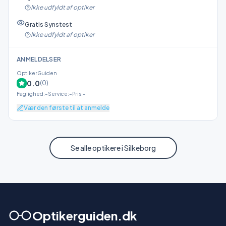
Ikke udfyldt af optiker
Gratis Synstest
Ikke udfyldt af optiker
ANMELDELSER
OptikerGuiden
0.0
(
0
)
Faglighed
:
–
Service
:
–
Pris
:
–
Vær den første til at anmelde
Se alle optikere i
Silkeborg
Optikerguiden.dk