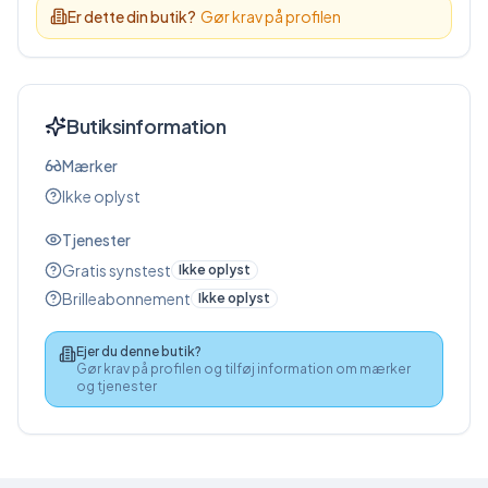
Er dette din butik?
Gør krav på profilen
Butiksinformation
Mærker
Ikke oplyst
Tjenester
Gratis synstest
Ikke oplyst
Brilleabonnement
Ikke oplyst
Ejer du denne butik?
Gør krav på profilen og tilføj information om mærker
og tjenester