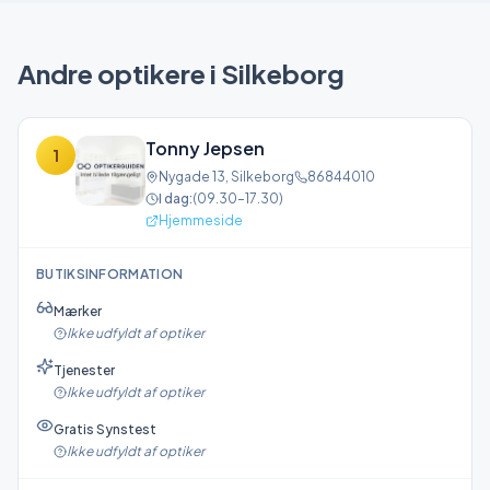
Andre optikere i
Silkeborg
Tonny Jepsen
1
Nygade 13
,
Silkeborg
86844010
I dag:
(
09.30–17.30
)
Hjemmeside
BUTIKSINFORMATION
Mærker
Ikke udfyldt af optiker
Tjenester
Ikke udfyldt af optiker
Gratis Synstest
Ikke udfyldt af optiker