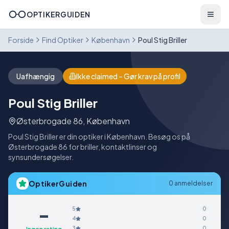
OPTIKERGUIDEN
Forside
Find Optiker
København
Poul Stig Briller
Uafhængig
Ikke claimed – Gør krav på profil
Poul Stig Briller
Østerbrogade 86
,
København
Poul Stig Briller er din optiker i København. Besøg os på
Østerbrogade 86 for briller, kontaktlinser og
synsundersøgelser.
OptikerGuiden
0
anmeldelser
-
5
0
4
0
3
0