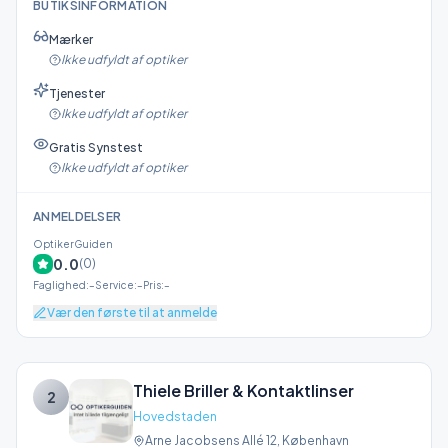
BUTIKSINFORMATION
Mærker
Ikke udfyldt af optiker
Tjenester
Ikke udfyldt af optiker
Gratis Synstest
Ikke udfyldt af optiker
ANMELDELSER
OptikerGuiden
0.0
(
0
)
Faglighed
:
–
Service
:
–
Pris
:
–
Vær den første til at anmelde
Thiele Briller & Kontaktlinser
2
Hovedstaden
Arne Jacobsens Allé 12
,
København