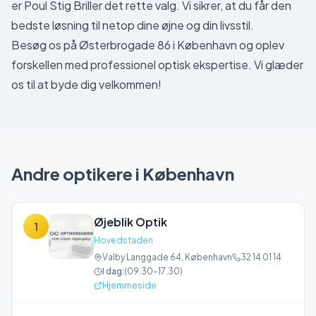
er Poul Stig Briller det rette valg. Vi sikrer, at du får den
bedste løsning til netop dine øjne og din livsstil.
Besøg os på Østerbrogade 86 i København og oplev
forskellen med professionel optisk ekspertise. Vi glæder
os til at byde dig velkommen!
Andre optikere i
København
Øjeblik Optik
1
Hovedstaden
Valby Langgade 64
,
København
32 14 01 14
I dag:
(
09.30–17.30
)
Hjemmeside