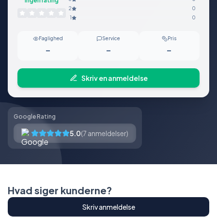
Ingen rating
2
0
1
0
Faglighed
Service
Pris
-
-
-
Skriv en anmeldelse
Google Rating
5.0
(
7
anmeldelser)
Hvad siger kunderne?
Skriv anmeldelse