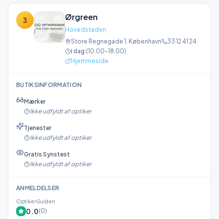
Ørgreen
3
Hovedstaden
Store Regnegade 1
,
København
33 12 41 24
I dag:
(
10.00–18.00
)
Hjemmeside
BUTIKSINFORMATION
Mærker
Ikke udfyldt af optiker
Tjenester
Ikke udfyldt af optiker
Gratis Synstest
Ikke udfyldt af optiker
ANMELDELSER
OptikerGuiden
0.0
(
0
)