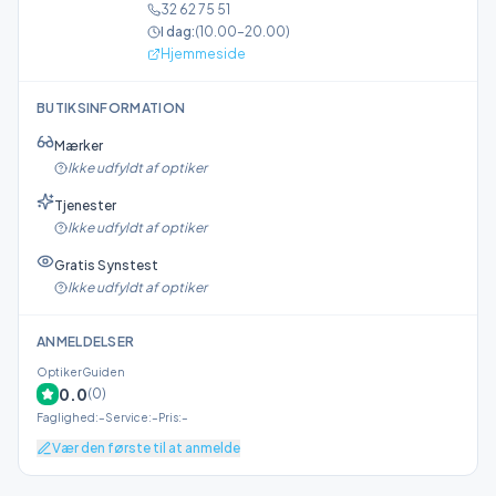
32 62 75 51
I dag:
(
10.00–20.00
)
Hjemmeside
BUTIKSINFORMATION
Mærker
Ikke udfyldt af optiker
Tjenester
Ikke udfyldt af optiker
Gratis Synstest
Ikke udfyldt af optiker
ANMELDELSER
OptikerGuiden
0.0
(
0
)
Faglighed
:
–
Service
:
–
Pris
:
–
Vær den første til at anmelde