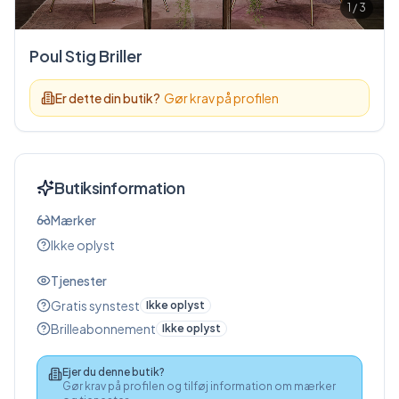
1
/
3
Poul Stig Briller
Er dette din butik?
Gør krav på profilen
Butiksinformation
Mærker
Ikke oplyst
Tjenester
Gratis synstest
Ikke oplyst
Brilleabonnement
Ikke oplyst
Ejer du denne butik?
Gør krav på profilen og tilføj information om mærker