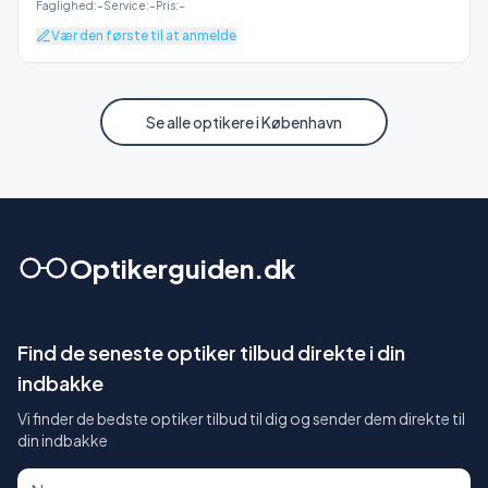
Faglighed
:
–
Service
:
–
Pris
:
–
Vær den første til at anmelde
Se alle optikere i
København
Optikerguiden.dk
Find de seneste optiker tilbud direkte i din
indbakke
Vi finder de bedste optiker tilbud til dig og sender dem direkte til
din indbakke