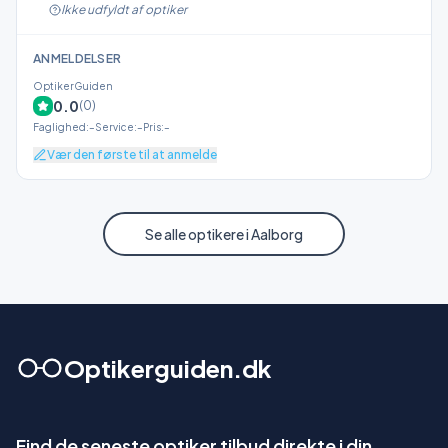
Ikke udfyldt af optiker
ANMELDELSER
OptikerGuiden
0.0
(
0
)
Faglighed
:
–
Service
:
–
Pris
:
–
Vær den første til at anmelde
Se alle optikere i
Aalborg
Optikerguiden.dk
Find de seneste optiker tilbud direkte i din