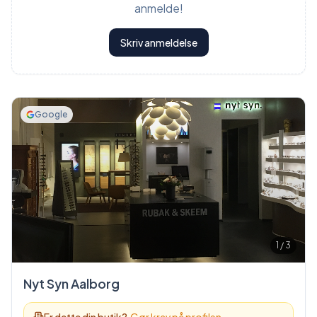
anmelde!
Skriv anmeldelse
Google
1
/
3
Nyt Syn Aalborg
Er dette din butik?
Gør krav på profilen