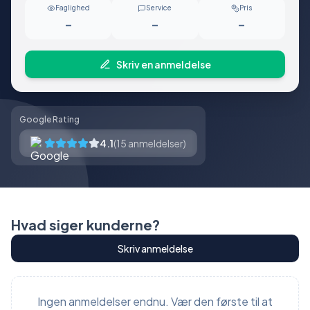
Faglighed
Service
Pris
-
-
-
Skriv en anmeldelse
Google Rating
4.1
(
15
anmeldelser)
Hvad siger kunderne?
Skriv anmeldelse
Ingen anmeldelser endnu. Vær den første til at