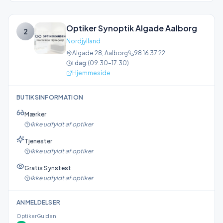
Optiker Synoptik Algade Aalborg
2
Nordjylland
Algade 28
,
Aalborg
98 16 37 22
I dag:
(
09.30–17.30
)
Hjemmeside
BUTIKSINFORMATION
Mærker
Ikke udfyldt af optiker
Tjenester
Ikke udfyldt af optiker
Gratis Synstest
Ikke udfyldt af optiker
ANMELDELSER
OptikerGuiden