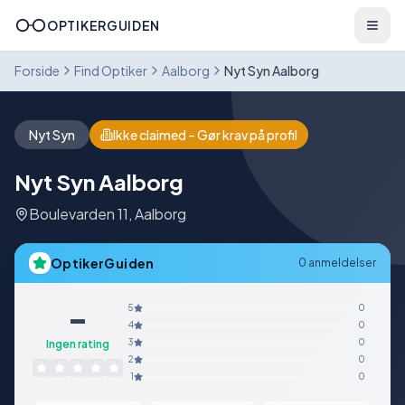
OPTIKERGUIDEN
Forside
Find Optiker
Aalborg
Nyt Syn Aalborg
Nyt Syn
Ikke claimed – Gør krav på profil
Nyt Syn Aalborg
Boulevarden 11
,
Aalborg
OptikerGuiden
0
anmeldelser
-
5
0
4
0
3
0
Ingen rating
2
0
1
0