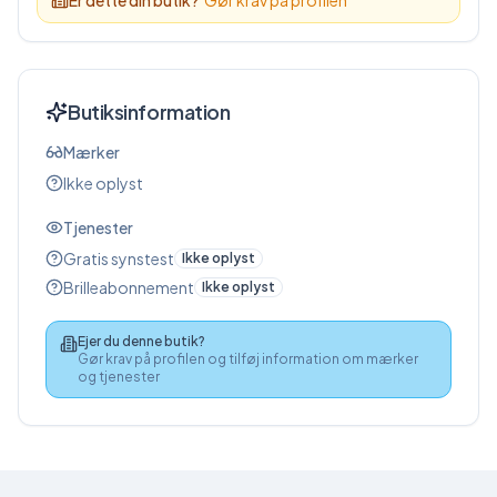
Butiksinformation
Mærker
Ikke oplyst
Tjenester
Gratis synstest
Ikke oplyst
Brilleabonnement
Ikke oplyst
Ejer du denne butik?
Gør krav på profilen og tilføj information om mærker
og tjenester