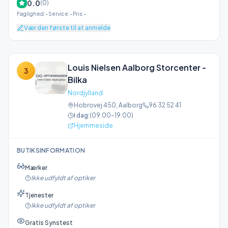
0.0
(
0
)
Faglighed
:
–
Service
:
–
Pris
:
–
Vær den første til at anmelde
Louis Nielsen Aalborg Storcenter -
3
Bilka
Nordjylland
Hobrovej 450
,
Aalborg
96 32 52 41
I dag:
(
09.00–19.00
)
Hjemmeside
BUTIKSINFORMATION
Mærker
Ikke udfyldt af optiker
Tjenester
Ikke udfyldt af optiker
Gratis Synstest