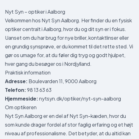
Nyt Syn – optiker i Aalborg
Velkommen hos Nyt Syn Aalborg. Her finder du en fysisk
optiker centralt i Aalborg, hvor du og dit syn er i fokus.
Uanset om du har brug for nye briller, kontaktlinser eller
en grundig synsprøve, er du kommet til det rette sted. Vi
gør os umage for, at du føler dig tryg og godt hjulpet,
hver gang du besøger os i Nordjylland.
Praktisk information
Adresse:
Boulevarden 11, 9000 Aalborg
Telefon:
98 13 63 63
Hjemmeside:
nytsyn.dk/optiker/nyt-syn-aalborg
Om optikeren
Nyt Syn Aalborg er en del af Nyt Syn-kæden, hvor du
som kunde drager fordel af stor faglig erfaring og et højt
niveau af professionalisme. Det betyder, at du altid kan