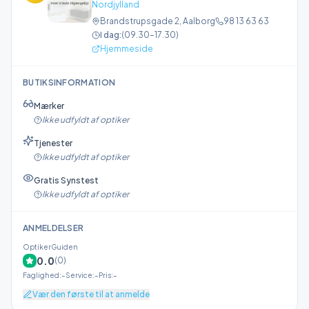
Nordjylland
Brandstrupsgade 2
,
Aalborg
98 13 63 63
I dag:
(
09.30–17.30
)
Hjemmeside
BUTIKSINFORMATION
Mærker
Ikke udfyldt af optiker
Tjenester
Ikke udfyldt af optiker
Gratis Synstest
Ikke udfyldt af optiker
ANMELDELSER
OptikerGuiden
0.0
(
0
)
Faglighed
:
–
Service
:
–
Pris
:
–
Vær den første til at anmelde