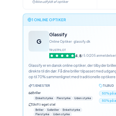
Ikke udfyldt af optiker
1 ONLINE OPTIKER
Glassify
G
Online Optiker · glassify.dk
TRUSTPILOT
4.8
/ 5.0
(
205
anmeldelser
Glassify er en dansk online optiker, der tilbyder briller
direkte til din dør. Få dine briller tilpasset med udga
op til 70% sammenlignet med traditionelle optikere
TJENESTER
TILBUD
Briller
50% på al
Enkeltstyrke
Flerstyrke
Uden styrke
50% på al
Skift i eget stel
Briller
Solbriller
Enkeltstyrke
Flerstyrke
Uden styrke