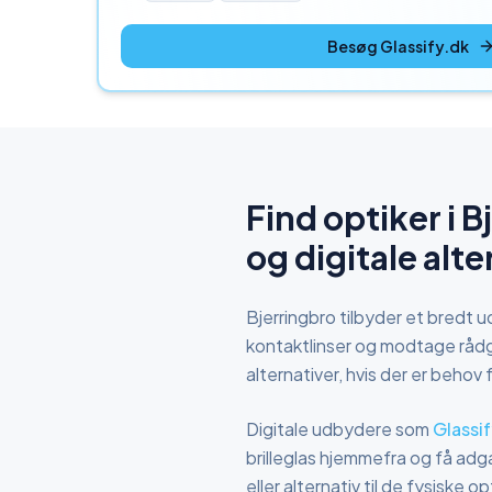
Besøg Glassify.dk
Find optiker i
B
og digitale alte
Bjerringbro
tilbyder et bredt ud
kontaktlinser og modtage rådgi
alternativer, hvis der er behov f
Digitale udbydere som
Glassi
brilleglas hjemmefra og få adga
eller alternativ til de fysiske 