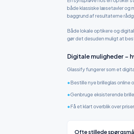
En synsprøve hos en optiker 
både klassiske læsetavler og 
baggrund af resultaterne rådgiv
Både lokale optikere og digital
gør det desuden muligt at best
Digitale muligheder – h
Glassify fungerer som et digita
•
Bestille nye brilleglas online
•
Genbruge eksisterende brill
•
Få et klart overblik over prise
Ofte stillede spørgsmå