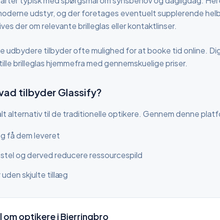
starter typisk med spørgsmål om synsbehov og dagligdag. He
moderne udstyr, og der foretages eventuelt supplerende helb
es der om relevante brilleglas eller kontaktlinser.
e udbydere tilbyder ofte mulighed for at booke tid online. Dig
ille brilleglas hjemmefra med gennemskuelige priser.
vad tilbyder Glassify?
lt alternativ til de traditionelle optikere. Gennem denne plat
 og få dem leveret
estel og derved reducere ressourcespild
r uden skjulte tillæg
l om optikere
i Bjerringbro