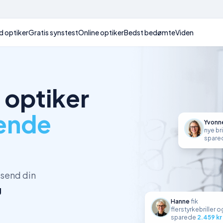
d optiker
Gratis synstest
Online optiker
Bedst bedømte
Viden
 optiker
tende
Yvonn
nye bri
spar
dsend din
g
Hanne
fik
flerstyrkebriller
o
sparede
2.459
kr