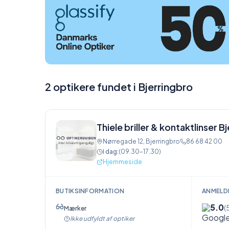
2 optikere fundet i Bjerringbro
Thiele briller & kontaktlinser B
Nørregade 12
,
Bjerringbro
86 68 42 00
I dag:
(
09.30–17.30
)
Hjemmeside
BUTIKSINFORMATION
ANMELD
5.0
(
Mærker
Ikke udfyldt af optiker