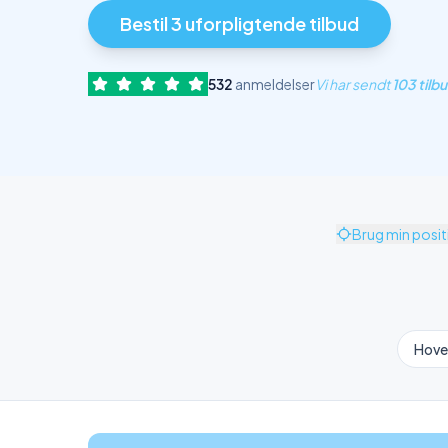
Bestil 3 uforpligtende tilbud
532
anmeldelser
Vi har sendt
103 tilb
Brug min posit
Hove