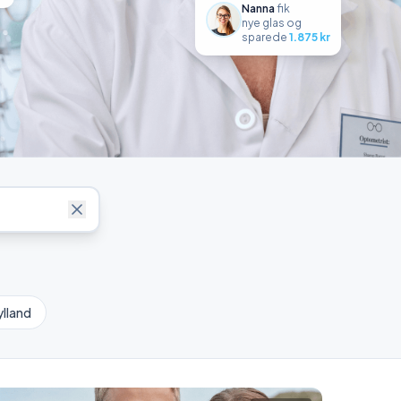
Nanna
fik
nye glas
og
sparede
1.875
kr
lland