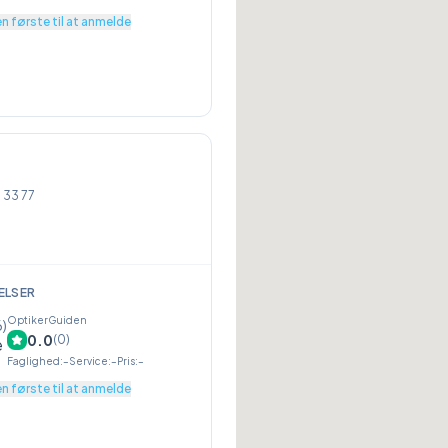
n første til at anmelde
 33 77
ELSER
OptikerGuiden
6
)
0.0
(
0
)
Faglighed
:
–
Service
:
–
Pris
:
–
n første til at anmelde