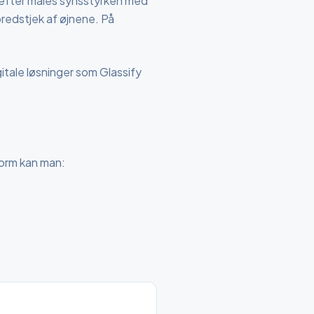
refter måles synsstyrken med
redstjek af øjnene. På
itale løsninger som Glassify
form kan man: