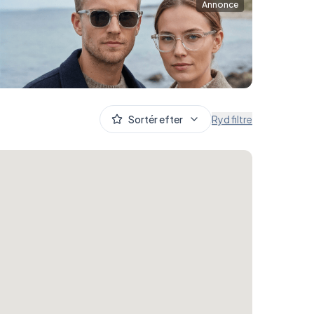
Annonce
Sortér efter
Ryd filtre