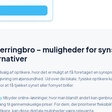
jerringbro
– muligheder for syns
rnativer
valg af optikere, hvor det er muligt at få foretaget en synsprøv
vning om øjensundhed. Ud over de lokale, fysiske optikere ka
or at få tjekket synet eller fornyet briller.
fy
tilbyder online-løsninger, hvor man blandt andet kan genbruge 
ng til gennemskuelige priser. For dem, der prioriterer fleksib
optikere, kan disse digitale muligheder være relevante.