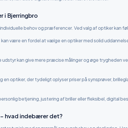
er
i Bjerringbro
individuelle behov og præferencer. Ved valg af optiker kan f
kan være en fordel at vælge en optiker med solid uddannelse 
udstyr kan give mere præcise målinger og øge trygheden ved va
 en optiker, der tydeligt oplyser priser på synsprøver, brillegl
sonlig betjening, justering af briller eller fleksibel, digital be
– hvad indebærer det?