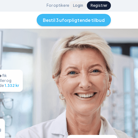
For optikere
Login
Registrer
Bestil 3 uforpligtende tilbud
e
fik
ller
og
ede
1.332
kr
g