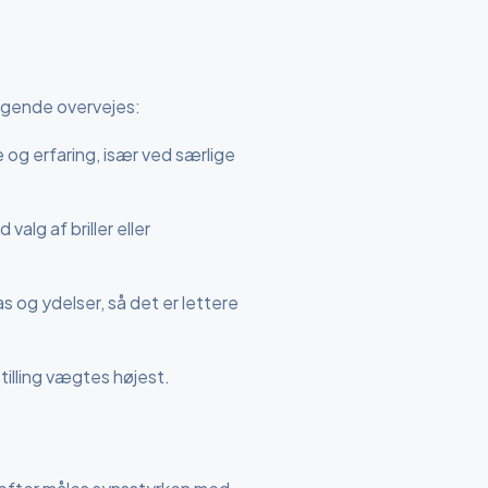
ølgende overvejes:
og erfaring, især ved særlige
lg af briller eller
as og ydelser, så det er lettere
stilling vægtes højest.