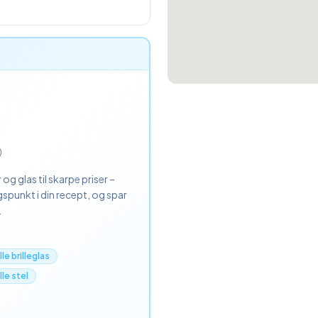
)
 og glas til skarpe priser –
ngspunkt i din recept, og spar
.
le brilleglas
le stel