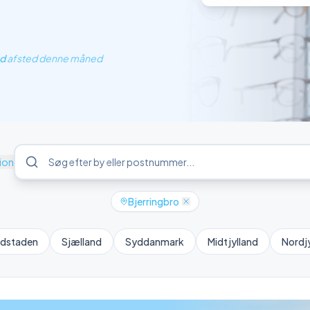
ud
afsted denne måned
ion
Bjerringbro
dstaden
Sjælland
Syddanmark
Midtjylland
Nordjy