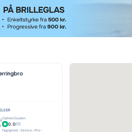
jerringbro
ELSER
OptikerGuiden
5
)
0.0
(
0
)
Faglighed
:
–
Service
:
–
Pris
:
–