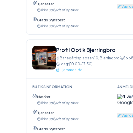
Tjenester
Vær de
Ikke udfyldt af optiker
Gratis Synstest
Ikke udfyldt af optiker
Profil Optik Bjerringbro
Banegårdspladsen 10
,
Bjerringbro
86 68
I dag:
(
10.00–17.30
)
Hjemmeside
BUTIKSINFORMATION
ANMELD
4.3
(
Mærker
Ikke udfyldt af optiker
Tjenester
Vær de
Ikke udfyldt af optiker
Gratis Synstest