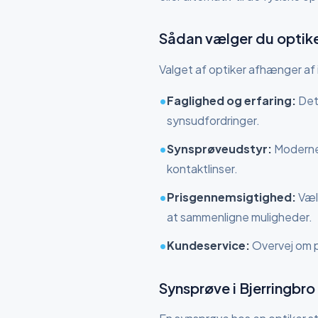
Sådan vælger du optik
Valget af optiker afhænger af 
•
Faglighed og erfaring:
Det 
synsudfordringer.
•
Synsprøveudstyr:
Moderne 
kontaktlinser.
•
Prisgennemsigtighed:
Vælg
at sammenligne muligheder.
•
Kundeservice:
Overvej om per
Synsprøve
i Bjerringbro